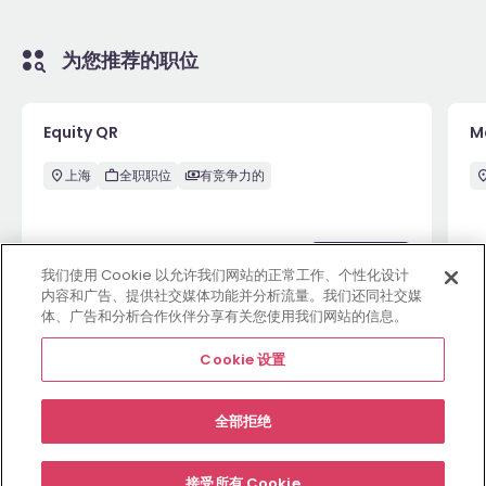
为您推荐的职位
Equity QR
M
上海
全职职位
有竞争力的
2周前
View
2
我们使用 Cookie 以允许我们网站的正常工作、个性化设计
内容和广告、提供社交媒体功能并分析流量。我们还同社交媒
体、广告和分析合作伙伴分享有关您使用我们网站的信息。
查看更多职位
Cookie 设置
全部拒绝
雇主网站
职位
资源中心
关于
合规条款
Cookie 设置
接受所有 Cookie