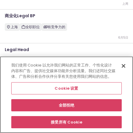
上周
商业化Legal BP
上海
全职职位
有竞争力的
6月5日
Legal Head
上海
全职职位
有竞争力的
我们使用 Cookie 以允许我们网站的正常工作、个性化设计
内容和广告、提供社交媒体功能并分析流量。我们还同社交媒
6月5日
体、广告和分析合作伙伴分享有关您使用我们网站的信息。
雇主网站
职位
资源中心
关于
合规条款
Cookie 设置
Cookie 设置
©
2026
Morgan McKinley
全部拒绝
接受所有 Cookie