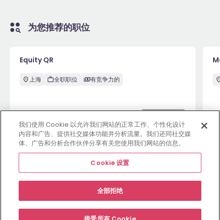
为您推荐的职位
Equity QR
M
上海
全职职位
有竞争力的
上周
View
上
我们使用 Cookie 以允许我们网站的正常工作、个性化设计
内容和广告、提供社交媒体功能并分析流量。我们还同社交媒
体、广告和分析合作伙伴分享有关您使用我们网站的信息。
查看更多职位
Cookie 设置
全部拒绝
雇主网站
职位
资源中心
关于
合规条款
Cookie 设置
接受所有 Cookie