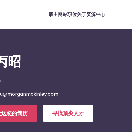
雇主网站
职位
关于
资源中心
丙昭
r
gu@morganmckinley.com
发送您的简历
寻找顶尖人才