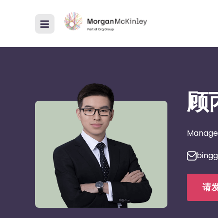
顾
Manage
bing
请