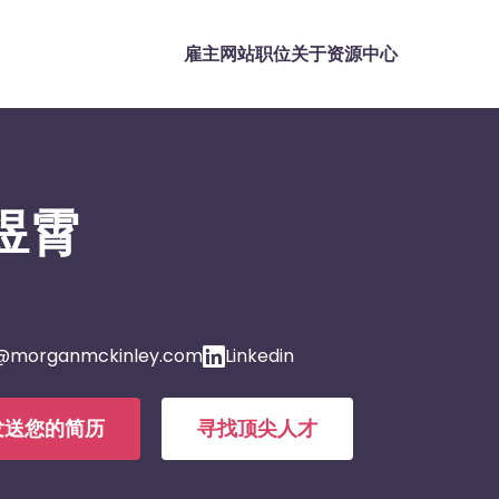
雇主网站
职位
关于
资源中心
煜霄
@morganmckinley.com
Linkedin
发送您的简历
寻找顶尖人才