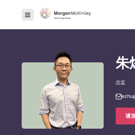
朱
总监
ezhu
请