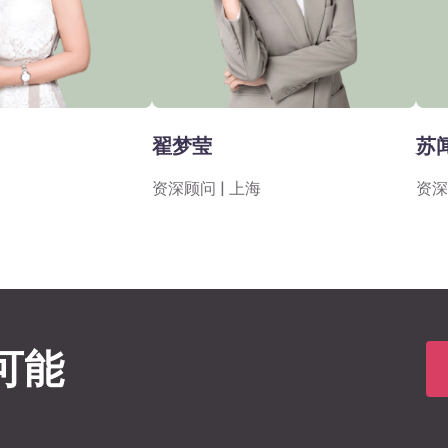
翟梦莹
苏
资深顾问 | 上海
资深
可能