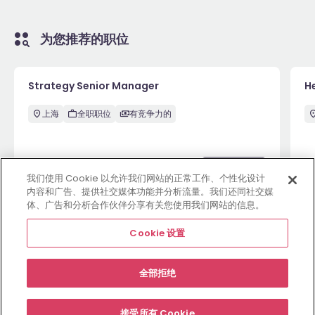
为您推荐的职位
Strategy Senior Manager
H
上海
全职职位
有竞争力的
6月26日
View
6
我们使用 Cookie 以允许我们网站的正常工作、个性化设计
内容和广告、提供社交媒体功能并分析流量。我们还同社交媒
体、广告和分析合作伙伴分享有关您使用我们网站的信息。
查看更多职位
Cookie 设置
全部拒绝
雇主网站
职位
资源中心
关于
合规条款
Cookie 设置
接受所有 Cookie