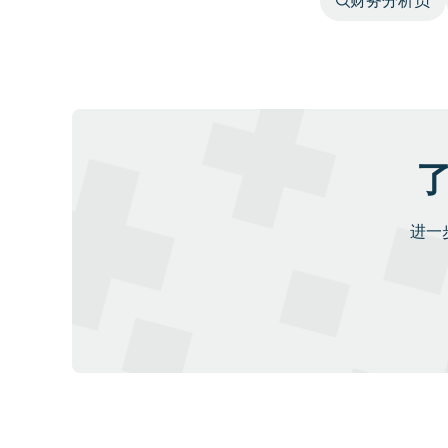
财务分析员
了
进一