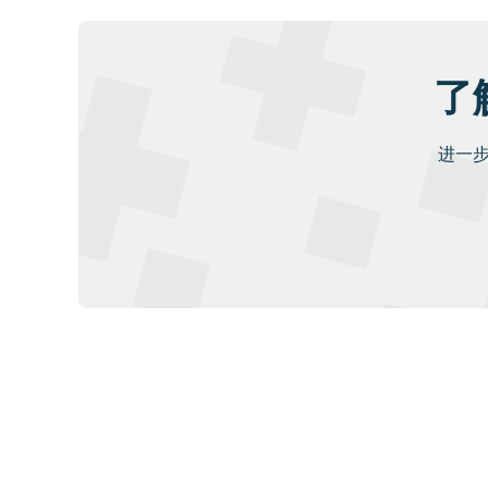
了
进一步