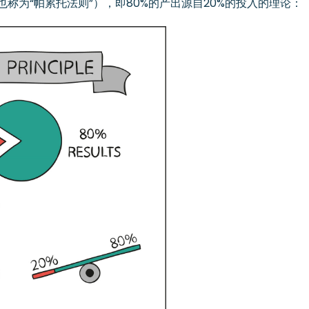
（也称为“帕累托法则”），即80%的产出源自20%的投入的理论：