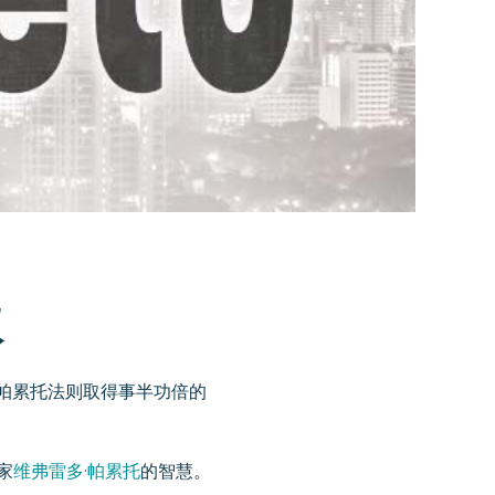
议
用帕累托法则取得事半功倍的
家
维弗雷多·帕累托
的智慧。