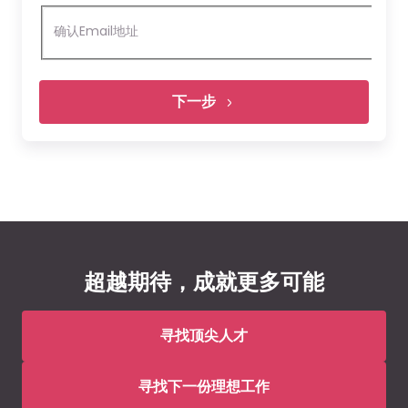
确认Email地址
下一步
上传您的简历
请在此处上传简历
超越期待，成就更多可能
文件必须小于
5 MB
可使用的文件类型:
pdf, docx, doc
寻找顶尖人才
Morgan McKinley将按照合法、正当、必要、真诚、透明和公
寻找下一份理想工作
开的原则处理您的个人信息。在您自愿
更多