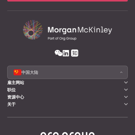
我同意将我的个人信息作为本次申请的一部分进行处
理，并用于持续的关系管理。 这包括在本申请中提交的所有候
选人个人信息。
在提交信息前请确认我们的隐私授权条款
我同意必要时在中华人民共和国境外处理我
的个人信息。 个人信息将
更多
在提交信息前请确认我们的隐私授权条款
我同意与受托人共享我的个人信息，受托人
包括服务提供商、母公司、子公司和/或关联公司，
返回
他们有合法目的访问我的个人信息。第三方类别和
披露清单请
点击此处
。
中国大陆
在提交信息前请确认我们的隐私授权条款
发送简历
我同意将敏感个人信息作为服务的一部分进
雇主网站
行处理。 此类敏感个人信息
更多
职位
在提交信息前请确认我们的隐私授权条款
资源中心
我同意处理我的个人信息，特别是我的联系
信息和偏好，以保持持续的关系。 为了保持联系...
关于
更多
在提交信息前请确认我们的隐私授权条款