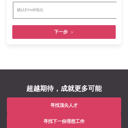
确认Email地址
下一步
上传您的简历
请在此处上传简历
超越期待，成就更多可能
文件必须小于
5 MB
可使用的文件类型:
pdf, docx, doc
寻找顶尖人才
Morgan McKinley将按照合法、正当、必要、真诚、透明和公
寻找下一份理想工作
开的原则处理您的个人信息。在您自愿
更多