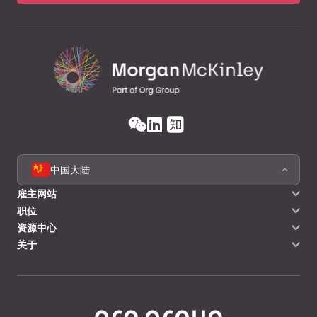
我同意将我的个人信息作为本次申请的一部分进行处
理，并用于持续的关系管理。 这包括在本申请中提交的所有候
选人个人信息。
在提交信息前请确认我们的隐私授权条款
我同意必要时在中华人民共和国境外处理我
的个人信息。 个人信息将
更多
在提交信息前请确认我们的隐私授权条款
我同意与受托人共享我的个人信息，受托人
包括服务提供商、母公司、子公司和/或关联公司，
返回
他们有合法目的访问我的个人信息。第三方类别和
披露清单请
点击此处
。
中国大陆
在提交信息前请确认我们的隐私授权条款
发送简历
我同意将敏感个人信息作为服务的一部分进
雇主网站
行处理。 此类敏感个人信息
更多
职位
在提交信息前请确认我们的隐私授权条款
资源中心
我同意处理我的个人信息，特别是我的联系
信息和偏好，以保持持续的关系。 为了保持联系...
关于
更多
在提交信息前请确认我们的隐私授权条款