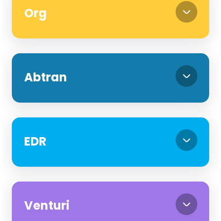
Org
Abtran
EDR
Venturi