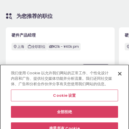
为您推荐的职位
硬件产品经理
硬
上海
全职职位
¥21k - ¥40k pm
2周前
View
2
我们使用 Cookie 以允许我们网站的正常工作、个性化设计
内容和广告、提供社交媒体功能并分析流量。我们还同社交媒
体、广告和分析合作伙伴分享有关您使用我们网站的信息。
查看更多职位
Cookie 设置
全部拒绝
雇主网站
职位
资源中心
关于
合规条款
Cookie 设置
接受所有 Cookie