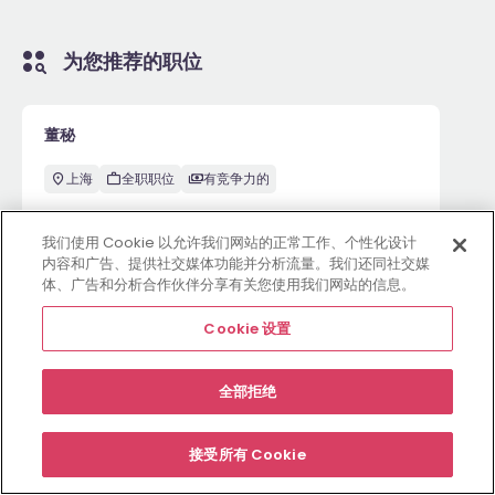
为您推荐的职位
董秘
上海
全职职位
有竞争力的
我们使用 Cookie 以允许我们网站的正常工作、个性化设计
内容和广告、提供社交媒体功能并分析流量。我们还同社交媒
3周前
View
体、广告和分析合作伙伴分享有关您使用我们网站的信息。
Cookie 设置
雇主网站
职位
资源中心
关于
合规条款
Cookie 设置
全部拒绝
©
2026
Morgan McKinley
接受所有 Cookie