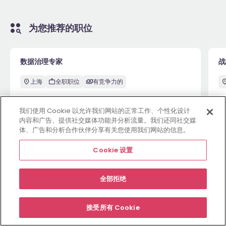
为您推荐的职位
数据治理专家
战
上海
全职职位
有竞争力的
我们使用 Cookie 以允许我们网站的正常工作、个性化设计
内容和广告、提供社交媒体功能并分析流量。我们还同社交媒
6月26日
View
5
体、广告和分析合作伙伴分享有关您使用我们网站的信息。
Cookie 设置
雇主网站
职位
资源中心
关于
合规条款
Cookie 设置
全部拒绝
©
2026
Morgan McKinley
接受所有 Cookie